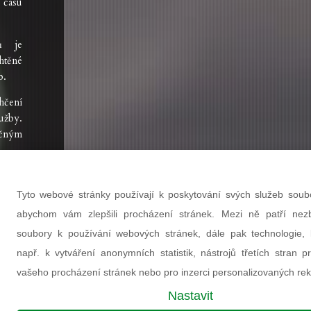
času
ů je
htěné
b.
hčení
lužby.
čným
Tyto webové stránky používají k poskytování svých služeb soub
abychom vám zlepšili procházení stránek. Mezi ně patří nez
soubory k používání webových stránek, dále pak technologie, k
např. k vytváření anonymních statistik, nástrojů třetích stran p
ní
vašeho procházení stránek nebo pro inzerci personalizovaných re
ost
Nastavit