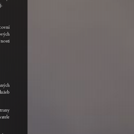
j.
acovní
ových
nosti
ných
lužeb
rany
vatele