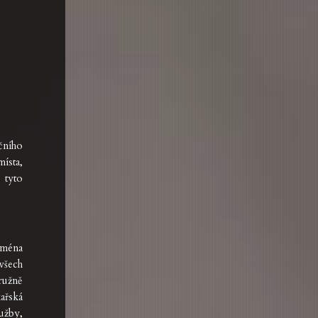
čního
ísta,
 tyto
jména
všech
ružně
ařská
užby,