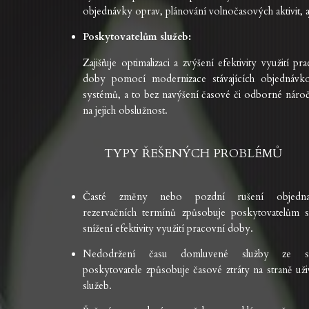
objednávky oprav, plánování volnočasových aktivit, a
Poskytovatelům služeb:
Zajišťuje optimalizaci a zvýšení efektivity využití pr
doby pomocí modernizace stávajících objednávk
systémů, a to bez navýšení časové či odborné nároč
na jejich obslužnost.
TYPY ŘEŠENÝCH PROBLÉMŮ
Časté změny nebo pozdní rušení objedna
rezervačních termínů způsobuje poskytovatelům s
snížení efektivity využití pracovní doby.
Nedodržení času domluvené služby ze st
poskytovatele způsobuje časové ztráty na straně uži
služeb.