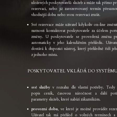
uložených poskytovatelů služeb a může tak přímo pr
rezervaci, nebo již zarezervovaný termín přesuno
vhodnější dobu nebo svou rezervaci zrušit.
Své rezervace může uživatel kdykoliv on-line změnit
nutnosti kontaktovat poskytovatele za účelem potv
změny. U poskytovatele se provedená změna pr
automaticky v jeho kalendářním přehledu. Uživate
dostává k dispozici nástroj, který přehledně řídí je
z jednoho místa.
POSKYTOVATEL VKLÁDÁ DO SYSTÉMU
své služby
v rozsahu dle vlastní potřeby. Tedy 
popis ceník, časovou náročnost a další pot
parametry služeb, které nabízí zákazníkům.
provozní dobu
, ve které je možné provádět rezer
Uživatel tak má přehled o volných termínech a j