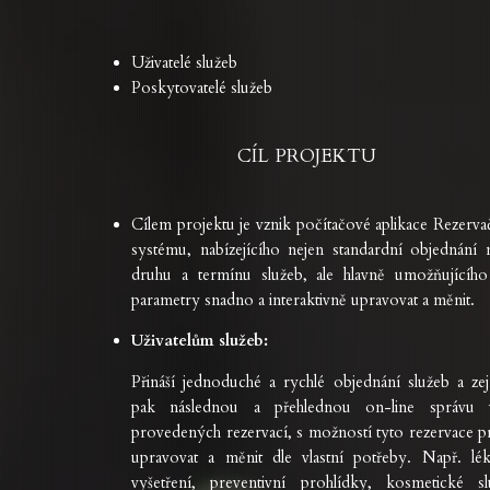
Uživatelé služeb
Poskytovatelé služeb
CÍL PROJEKTU
Cílem projektu je vznik počítačové aplikace Rezerva
systému, nabízejícího nejen standardní objednání m
druhu a termínu služeb, ale hlavně umožňujícího
parametry snadno a interaktivně upravovat a měnit.
Uživatelům služeb:
Přináší jednoduché a rychlé objednání služeb a ze
pak následnou a přehlednou on-line správu 
provedených rezervací, s možností tyto rezervace p
upravovat a měnit dle vlastní potřeby. Např. lék
vyšetření, preventivní prohlídky, kosmetické sl