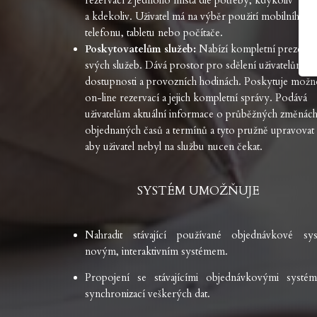
rezervací z jednoho místa dle potřeby, kdykoliv
a kdekoliv. Uživatel má na výběr použití mobilního
telefonu, tabletu nebo počítače.
Poskytovatelům služeb:
Nabízí kompletní prezenta
svých služeb. Dává prostor pro sdělení uživatelům o
dostupnosti a provozních hodinách. Poskytuje možn
on-line rezervací a jejich kompletní správy. Podává
uživatelům aktuální informace o průběžných změnách 
objednaných časů a termínů a tyto pružně upravovat 
aby uživatel nebyl na službu nucen čekat.
SYSTÉM UMOŽŇUJE
Nahradit stávající používané objednávkové sy
novým, interaktivním systémem.
Propojení se stávajícími objednávkovými systé
synchronizací veškerých dat.