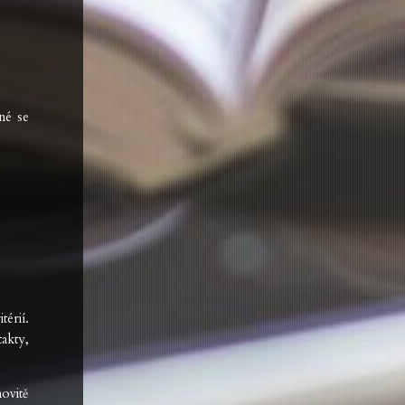
né se
térií.
akty,
ovitě