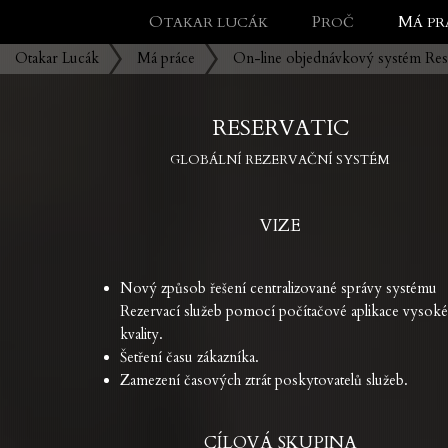
OTAKAR LUCÁK
PROČ
MÁ P
Otakar Lucák
Má práce
On-line objednávkový systém Rese
RESERVATIC
GLOBÁLNÍ REZERVAČNÍ SYSTÉM
VIZE
Nový způsob řešení centralizované správy systému
Rezervací služeb pomocí počítačové aplikace vysoké
kvality.
Šetření času zákazníka.
Zamezení časových ztrát poskytovatelů služeb.
CÍLOVÁ SKUPINA