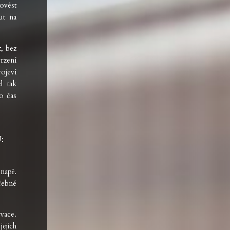
ovést
ut na
, bez
rzení
ojeví
l tak
ho čas
:
např.
řebné
vace.
ejich