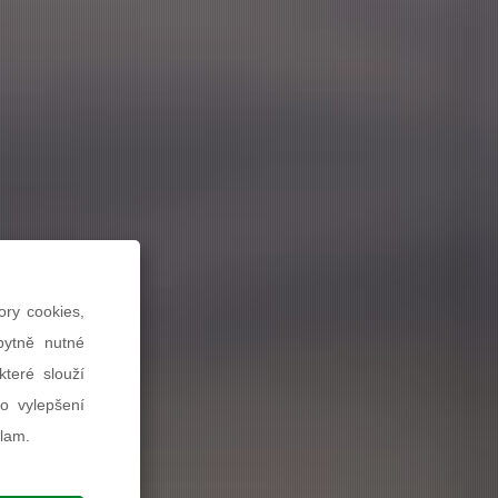
ory cookies,
bytně nutné
teré slouží
ro vylepšení
klam.