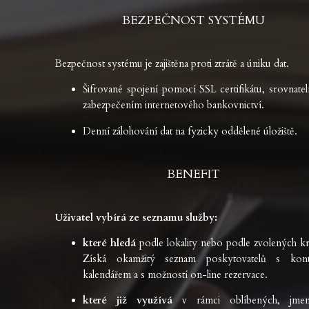
BEZPEČNOST SYSTÉMU
Bezpečnost systému je zajištěna proti ztrátě a úniku dat.
Šifrované spojení pomocí SSL certifikátu, srovnatel
zabezpečením internetového bankovnictví.
Denní zálohování dat na fyzicky oddělené úložiště.
BENEFIT
Uživatel vybírá ze seznamu služby:
které hledá
podle lokality nebo podle zvolených kri
Získá okamžitý seznam poskytovatelů s kont
kalendářem a s možností on-line rezervace.
které již využívá
v rámci oblíbených, jmen