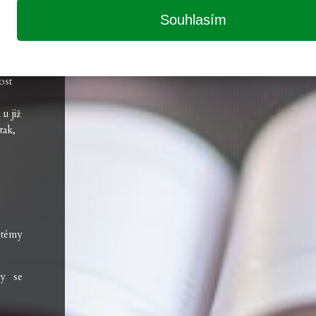
Souhlasím
ci
 své
ost
u již
tak,
stémy
my se