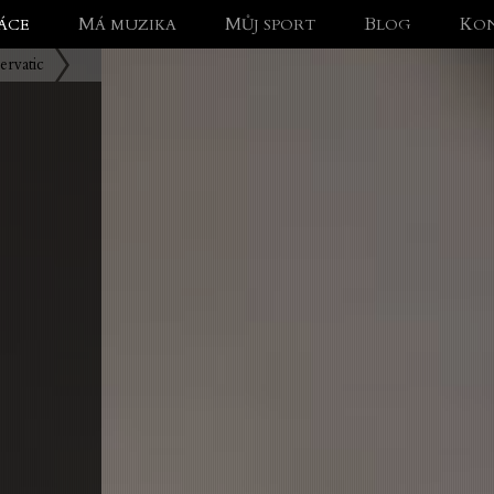
RÁCE
MÁ MUZIKA
MŮJ SPORT
BLOG
KO
rvatic