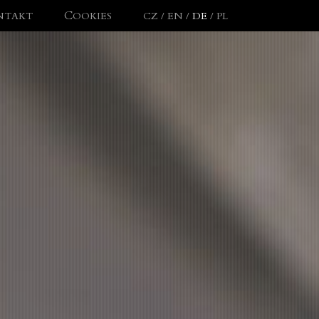
NTAKT
COOKIES
CZ
/
EN
/
DE
/
PL