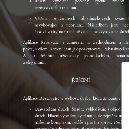
Řešení vyvolané potřeby rychlé změny 
rezervovaného termínu.
Většina používaných objednávkových systém
nevyhovující a nepružná. Následkem jsou nec
časové ztráty na straně uživatele i poskytovatele služe
Aplikace Reservatic je zaměřena na zjednodušení a ule
práce, s cílem ušetření času jak poskytovateli, tak uživateli s
A to řešením uživatelsky jednoduchým, nenáro
a elegantním.
ŘEŠENÍ
Aplikace
Reservatic
je webová služba, která umožňuje:
Uživatelům služeb:
Snadné vyhledávání a objednává
služeb. Hlavní výhodou systému je ale zejména možn
následné komplexní, rychlé a pružné správy všech